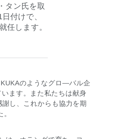
ー・タン氏を取
1日付けで、
に就任します。
KUKAのようなグロ―バル企
ています。また私たちは献身
感謝し、これからも協力を期
た。