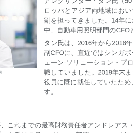
アレクサンダー・タン氏（5
ロッパとアジア両地域におい
割を担ってきました。14年にわ
中、自動車用照明部門のCF
タン氏は、2016年から2018年に
副CFOに、直近ではシンガ
ェーン-ソリューション・プロバイ
職していました。2019年末
物
役員に既に就任していたため
す。
が、これまでの最高財務責任者アンドレアス