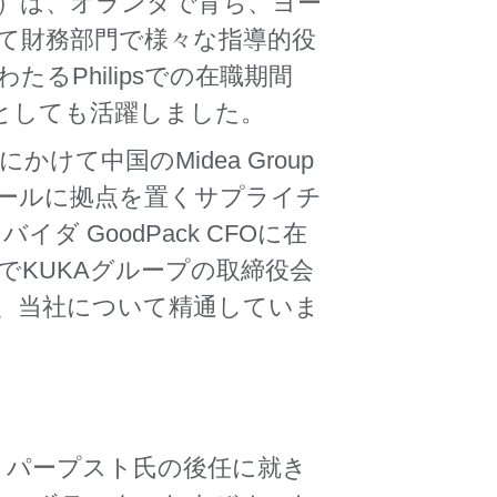
0）は、オランダで育ち、ヨー
て財務部門で様々な指導的役
たるPhilipsでの在職期間
Oとしても活躍しました。
かけて中国のMidea Group
ポールに拠点を置くサプライチ
ダ GoodPack CFOに在
までKUKAグループの取締役会
、当社について精通していま
・パープスト氏の後任に就き