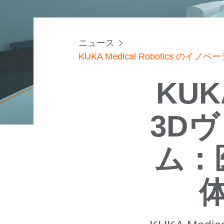
ニュース
KUKA Medical Robotics
KU
3D
ム：