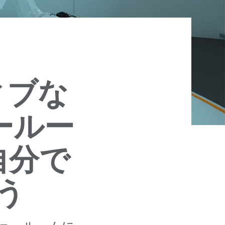
ィブな
ールー
自分で
う