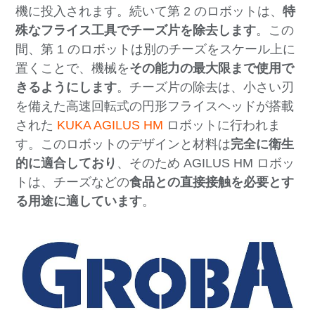
機に投入されます。続いて第 2 のロボットは、
特
殊なフライス工具でチーズ片を除去します
。この
間、第 1 のロボットは別のチーズをスケール上に
置くことで、機械を
その能力の最大限まで使用で
きるようにします
。チーズ片の除去は、小さい刃
を備えた高速回転式の円形フライスヘッドが搭載
された
KUKA AGILUS HM
ロボットに行われま
す。このロボットのデザインと材料は
完全に衛生
的に適合しており
、そのため AGILUS HM ロボッ
トは、チーズなどの
食品との直接接触を必要とす
る用途に適しています
。