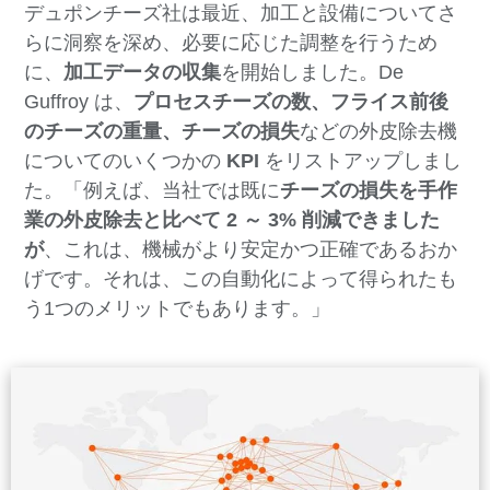
デュポンチーズ社は最近、加工と設備についてさ
らに洞察を深め、必要に応じた調整を行うため
に、
加工データの収集
を開始しました。De
Guffroy は、
プロセスチーズの数、フライス前後
のチーズの重量、チーズの損失
などの外皮除去機
についてのいくつかの
KPI
をリストアップしまし
た。「例えば、当社では既に
チーズの損失を手作
業の外皮除去と比べて 2 ～ 3% 削減できました
が
、これは、機械がより安定かつ正確であるおか
げです。それは、この自動化によって得られたも
う1つのメリットでもあります。」