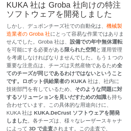
KUKA 社は Groba 社向けの特注
ソフトウェアを開発しました
しかし、デュポンチーズ社での自動化は、
機械製
造業者の Groba 社
にとって容易な作業ではありま
せんでした。Groba 社は、
設備での年中無休運転
を可能にする必要がある
限られた空間
と運用管理
を考慮しなければなりませんでした。もう 1 つの
重要な注意点は、チーズは天然産物であるため
全
てのチーズが同じであるわけではないということ
です。ロボット供給業者の KUKA
社は、社内に
技術部門を有しているため、
そのような問題に対
するソリューションを見いだすための知識
も持ち
合わせています。この具体的な用途向けに、
KUKA 社は
KUKA.DeCrust ソフトウェアを開発
しました
。各チーズは、様々なレーザースキャナ
によって
3D で走査
されます。この走査で、