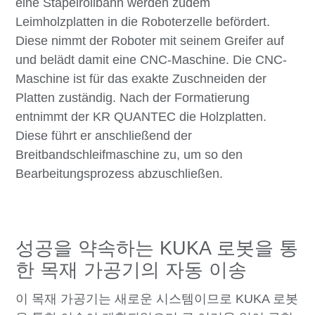
eine Stapelrollbahn werden zudem
Leimholzplatten in die Roboterzelle befördert.
Diese nimmt der Roboter mit seinem Greifer auf
und belädt damit eine CNC-Maschine. Die CNC-
Maschine ist für das exakte Zuschneiden der
Platten zuständig. Nach der Formatierung
entnimmt der KR QUANTEC die Holzplatten.
Diese führt er anschließend der
Breitbandschleifmaschine zu, um so den
Bearbeitungsprozess abzuschließen.
성공을 약속하는 KUKA 로봇을 통
한 목재 가공기의 자동 이송
이 목재 가공기는 새로운 시스템이므로 KUKA 로봇