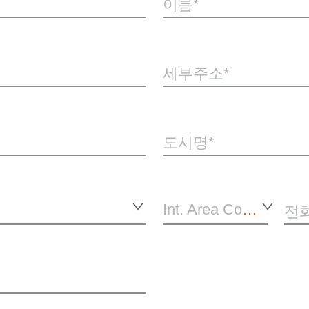
이름
세부주소
도시명
Int. Area Code*
전