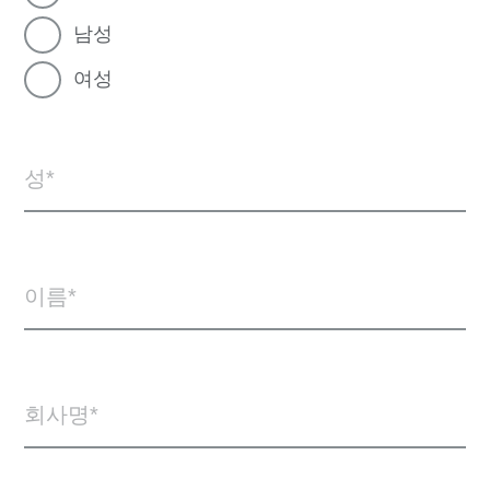
남성
여성
성
이름
회사명