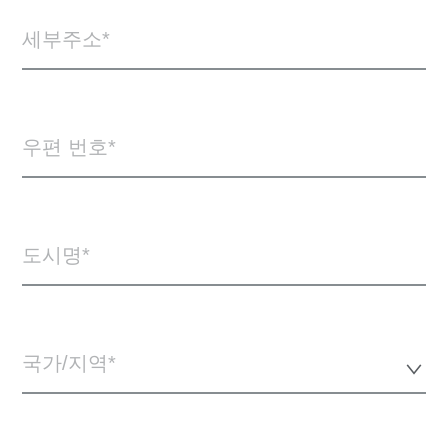
세부주소
우편 번호
도시명
국가/지역*