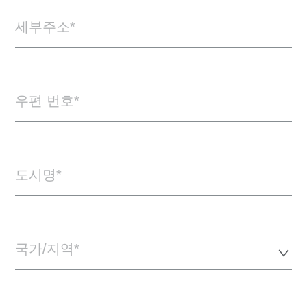
세부주소
우편 번호
도시명
국가/지역*