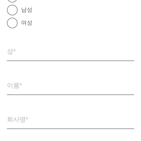
남성
여성
성
이름
회사명