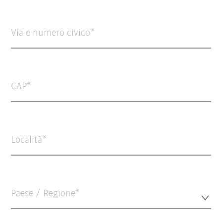
Via e numero civico
CAP
Località
Paese / Regione*