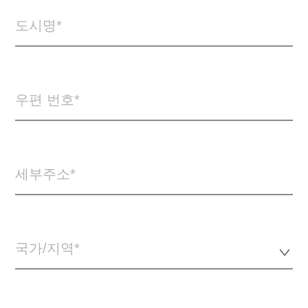
도시명
우편 번호
세부주소
국가/지역*