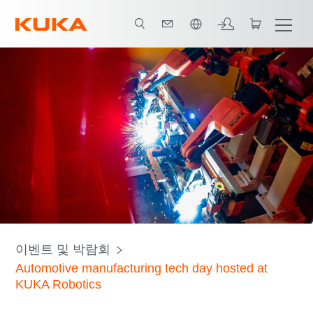
한국어 / Korean
Tech Day Agenda
이벤트 및 박람회
Automotive manufacturing tech day hosted at
KUKA Robotics