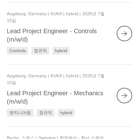
Augsburg, Germany
KUKA
hybrid
2026년 7월
15일
Lead Project Engineer - Controls
(m/w/d)
Controls
정규직
hybrid
Augsburg, Germany
KUKA
hybrid
2026년 7월
15일
Lead Project Engineer - Mechanics
(m/w/d)
엔지니어링
정규직
hybrid
Buchs, 스위스
Swisslog
현장에서 - 회사 소재지