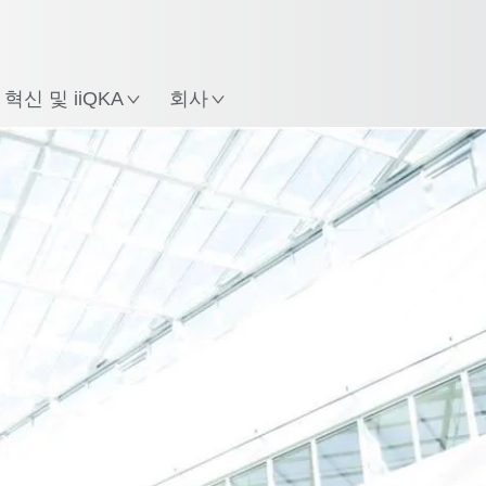
한국어 / Korean
치
혁신 및 iiQKA
회사
Robotics
Swisslog
Swisslog 헬스케어