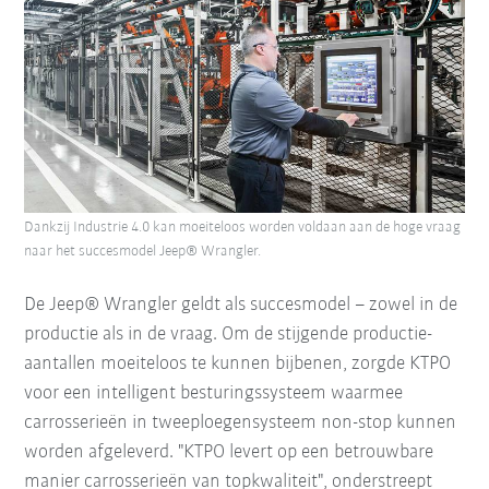
Dankzij Industrie 4.0 kan moeiteloos worden voldaan aan de hoge vraag
naar het succesmodel Jeep® Wrangler.
De Jeep® Wrangler geldt als succesmodel – zowel in de
productie als in de vraag. Om de stijgende productie-
aantallen moeiteloos te kunnen bijbenen, zorgde KTPO
voor een intelligent besturingssysteem waarmee
carrosserieën in tweeploegensysteem non-stop kunnen
worden afgeleverd. "KTPO levert op een betrouwbare
manier carrosserieën van topkwaliteit", onderstreept