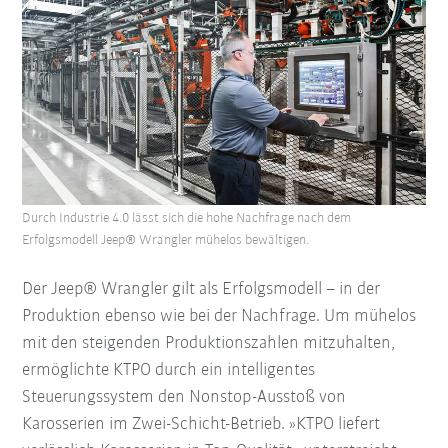
Durch Industrie 4.0 lässt sich die hohe Nachfrage nach dem
Erfolgsmodell Jeep® Wrangler mühelos bewältigen.
Der Jeep® Wrangler gilt als Erfolgsmodell – in der
Produktion ebenso wie bei der Nachfrage. Um mühelos
mit den steigenden Produktionszahlen mitzuhalten,
ermöglichte KTPO durch ein intelligentes
Steuerungssystem den Nonstop-Ausstoß von
Karosserien im Zwei-Schicht-Betrieb. »KTPO liefert