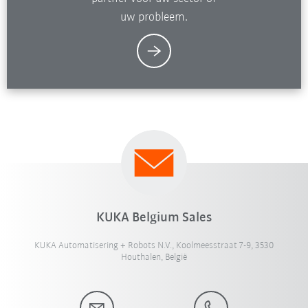
uw probleem.
KUKA Belgium Sales
KUKA Automatisering + Robots N.V., Koolmeesstraat 7-9, 3530
Houthalen, België