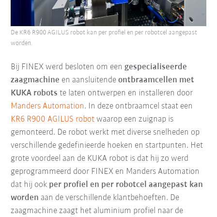
De KR6 R900 AGILUS robot kan per profiel en per robotcel aangepast
worden.
Bij FINEX werd besloten om een
gespecialiseerde
zaagmachine
en aansluitende
ontbraamcellen met
KUKA robots
te laten ontwerpen en installeren door
Manders Automation
. In deze ontbraamcel staat een
KR6 R900 AGILUS robot
waarop een zuignap is
gemonteerd. De robot werkt met diverse snelheden op
verschillende gedefinieerde hoeken en startpunten. Het
grote voordeel aan de KUKA robot is dat hij zo werd
geprogrammeerd door FINEX en Manders Automation
dat hij ook
per profiel en per robotcel aangepast kan
worden
aan de verschillende klantbehoeften. De
zaagmachine zaagt het aluminium profiel naar de