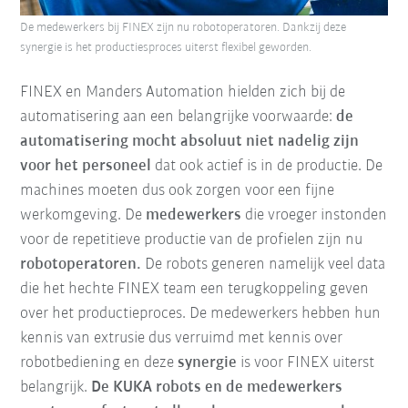
De medewerkers bij FINEX zijn nu robotoperatoren. Dankzij deze
synergie is het productiesproces uiterst flexibel geworden.
FINEX en Manders Automation hielden zich bij de
automatisering aan een belangrijke voorwaarde:
de
automatisering mocht absoluut niet nadelig zijn
voor het personeel
dat ook actief is in de productie. De
machines moeten dus ook zorgen voor een fijne
werkomgeving. De
medewerkers
die vroeger instonden
voor de repetitieve productie van de profielen zijn nu
robotoperatoren.
De robots generen namelijk veel data
die het hechte FINEX team een terugkoppeling geven
over het productieproces. De medewerkers hebben hun
kennis van extrusie dus verruimd met kennis over
robotbediening en deze
synergie
is voor FINEX uiterst
belangrijk.
De KUKA robots en de medewerkers