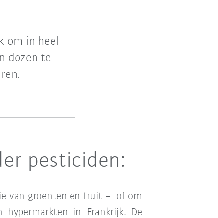
k om in heel
en dozen te
eren.
er pesticiden:
utie van groenten en fruit – of om
n hypermarkten in Frankrijk. De