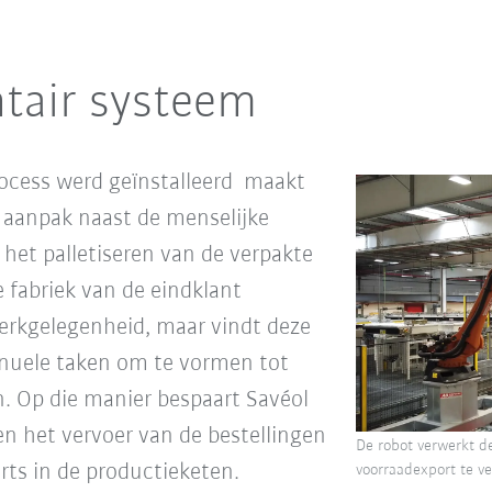
tair systeem
ocess werd geïnstalleerd maakt
 aanpak naast de menselijke
het palletiseren van de verpakte
 fabriek van de eindklant
werkgelegenheid, maar vindt deze
anuele taken om te vormen tot
 Op die manier bespaart Savéol
en het vervoer van de bestellingen
De robot verwerkt d
ts in de productieketen.
voorraadexport te ve