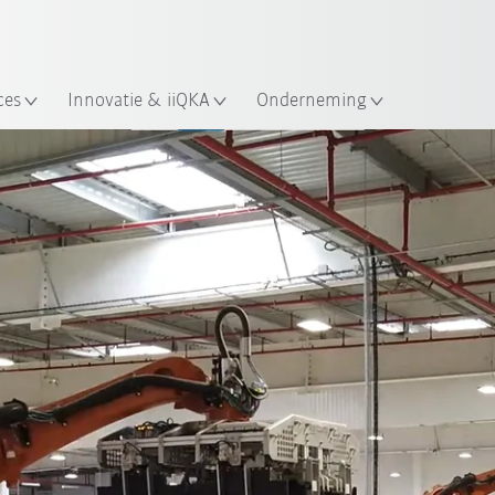
Nederlands / Dutch
ces
Innovatie & iiQKA
Onderneming