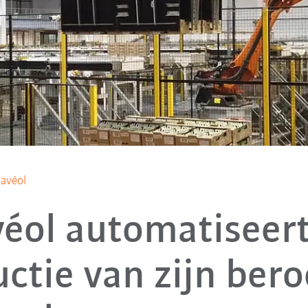
Savéol
véol automatiseert
ctie van zijn be