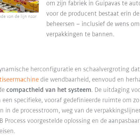
om zijn fabriek in Guipavas te au
voor de producent bestaat erin d
de van de lijn naar
beheersen – inclusief de wens om a
verpakkingen te bannen.
ynamische herconfiguratie en schaalvergroting dat
etiseermachine
die wendbaarheid, eenvoud en herha
 de
compactheid van het systeem
. De uitdaging vo
 een specifieke, vooraf gedefinieerde ruimte om zo 
n in de processtroom, weg van de verpakkingslijne
B Process voorgestelde oplossing en de aanpasbaa
eisen.