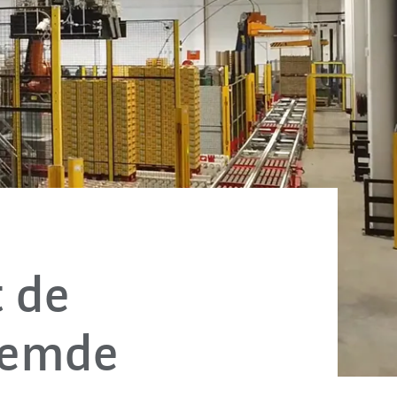
 de
roemde