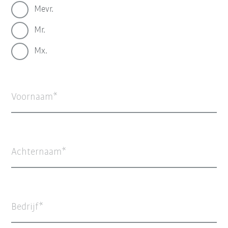
Mevr.
Mr.
Mx.
Voornaam
Achternaam
Bedrijf