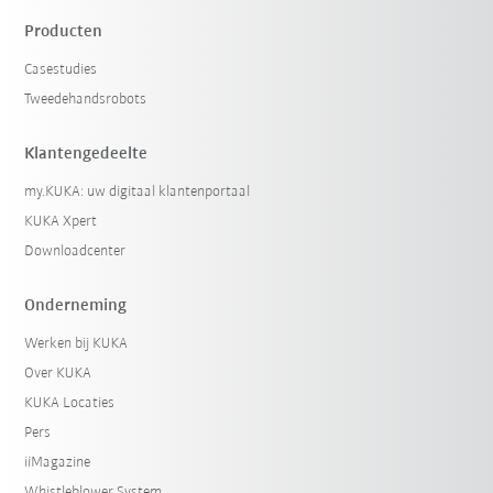
Producten
Casestudies
Tweedehandsrobots
Klantengedeelte
my.KUKA: uw digitaal klantenportaal
KUKA Xpert
Downloadcenter
Onderneming
Werken bij KUKA
Over KUKA
KUKA Locaties
Pers
iiMagazine
Whistleblower System