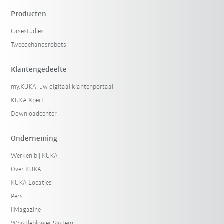
Producten
Casestudies
Tweedehandsrobots
Klantengedeelte
my.KUKA: uw digitaal klantenportaal
KUKA Xpert
Downloadcenter
Onderneming
Werken bij KUKA
Over KUKA
KUKA Locaties
Pers
iiMagazine
Whistleblower System