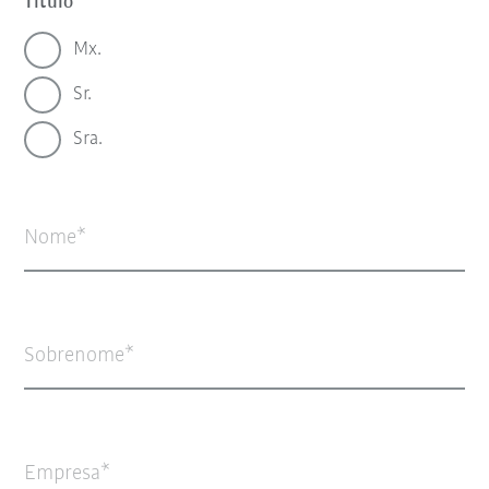
Título
Mx.
Sr.
Sra.
Nome
Sobrenome
Empresa