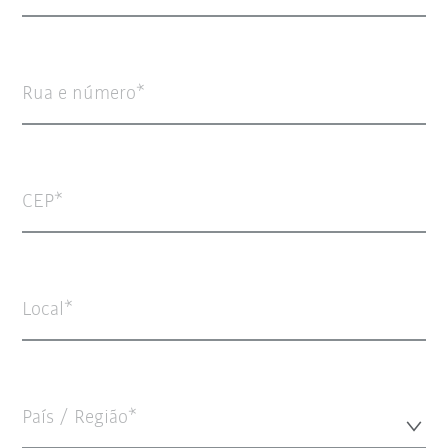
Rua e número
CEP
Local
País / Região*