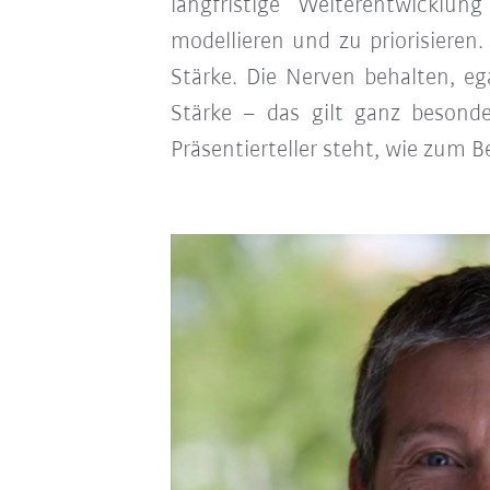
langfristige Weiterentwicklu
modellieren und zu priorisiere
Stärke. Die Nerven behalten, eg
Stärke – das gilt ganz besond
Präsentierteller steht, wie zum Be