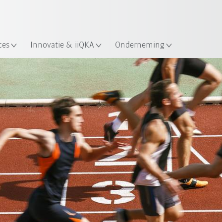
Nederlands / Dutch
ces
Innovatie & iiQKA
Onderneming