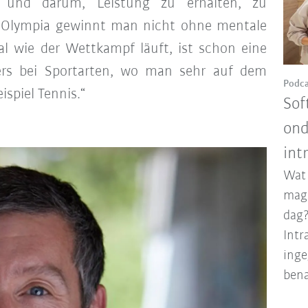
ng und darum, Leistung zu erhalten, zu
n. Olympia gewinnt man nicht ohne mentale
al wie der Wettkampf läuft, ist schon eine
ers bei Sportarten, wo man sehr auf dem
Podca
ispiel Tennis.“
Sof
ond
int
Wat
maga
dag?
Intr
inge
bena