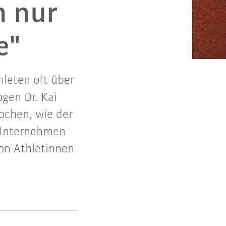
n nur
e"
leten oft über
gen Dr. Kai
ochen, wie der
d Unternehmen
on Athletinnen