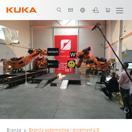
Polski / Polish
Wszyscy partnerzy systemowi
Branże
Branża automotive i przemysł 4.0