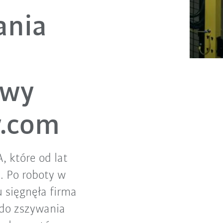
ania
owy
y.com
 które od lat
. Po roboty w
u sięgnęła firma
 do zszywania