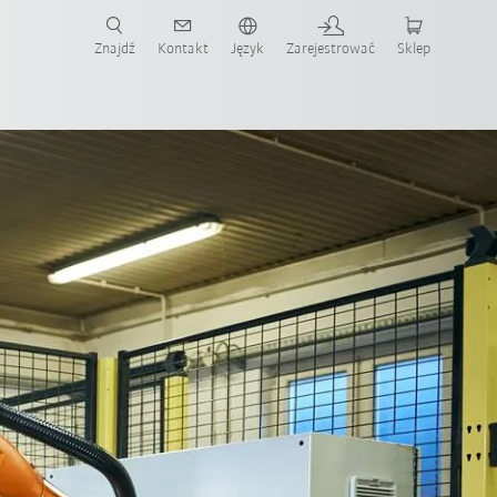
Znajdź
Kontakt
Język
Zarejestrować
Sklep
ż teraz!