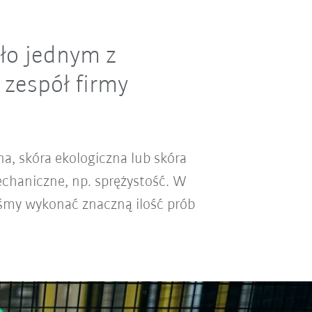
yło jednym z
 zespół firmy
a, skóra ekologiczna lub skóra
echaniczne, np. sprężystość. W
iśmy wykonać znaczną ilość prób