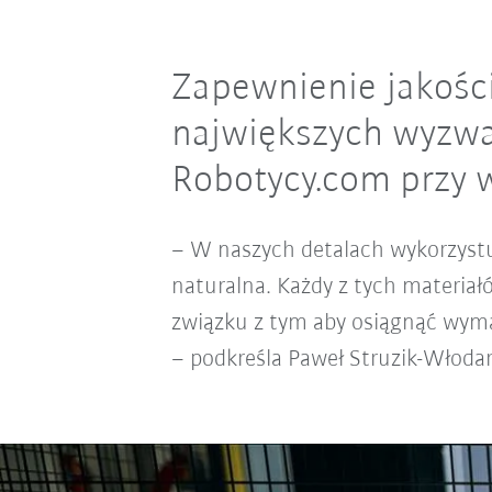
Zapewnienie jakości
największych wyzwań
Robotycy.com przy w
– W naszych detalach wykorzystu
naturalna. Każdy z tych materia
związku z tym aby osiągnąć wyma
– podkreśla Paweł Struzik-Włodar