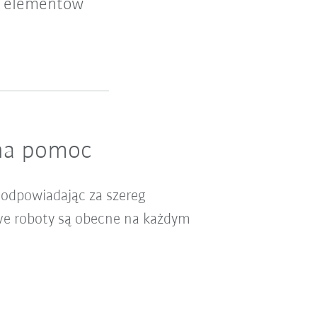
ą elementów
ona pomoc
, odpowiadając za szereg
ive roboty są obecne na każdym