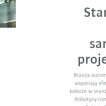
Sta
sa
proj
Branża autom
wspierają ef
kolorze w oranż
Robotycy.com