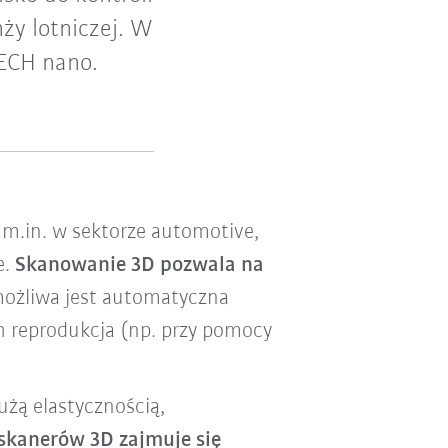
ży lotniczej. W
ECH nano.
e m.in. w sektorze automotive,
e.
Skanowanie 3D pozwala na
możliwa jest automatyczna
h reprodukcja (np. przy pomocy
użą elastycznością,
skanerów 3D zajmuje się