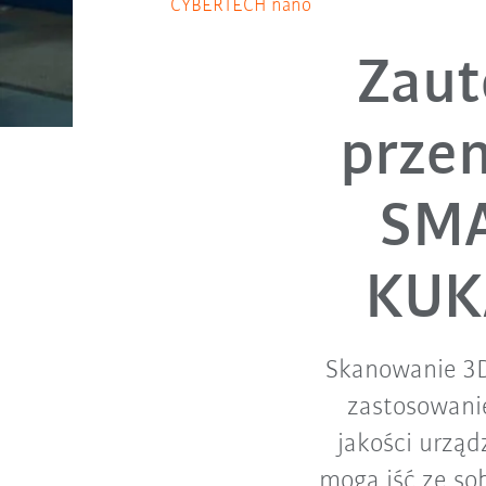
CYBERTECH nano
Zau
prze
SMA
KUK
Skanowanie 3D 
zastosowani
jakości urzą
mogą iść ze so