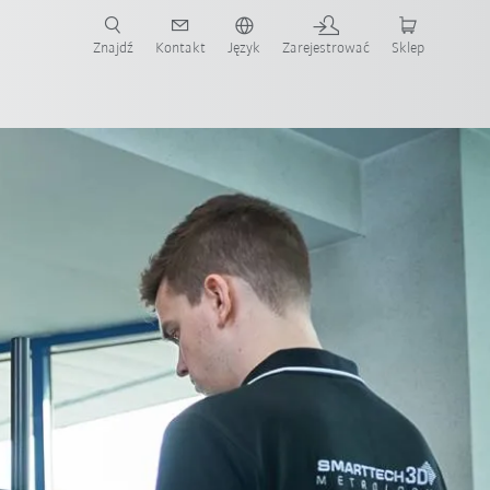
Znajdź
Kontakt
Język
Zarejestrować
Sklep
ż teraz!