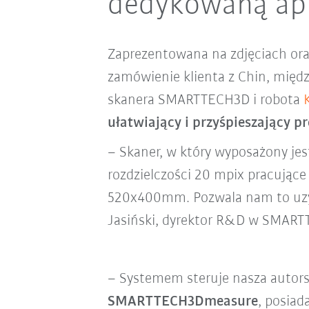
dedykowaną apl
Zaprezentowana na zdjęciach ora
zamówienie klienta z Chin, międ
skanera SMARTTECH3D i robota
ułatwiający i przyśpieszający 
– Skaner, w który wyposażony jes
rozdzielczości 20 mpix pracując
520x400mm. Pozwala nam to uzys
Jasiński, dyrektor R&D w SMAR
– Systemem steruje nasza autor
SMARTTECH3Dmeasure
, posia