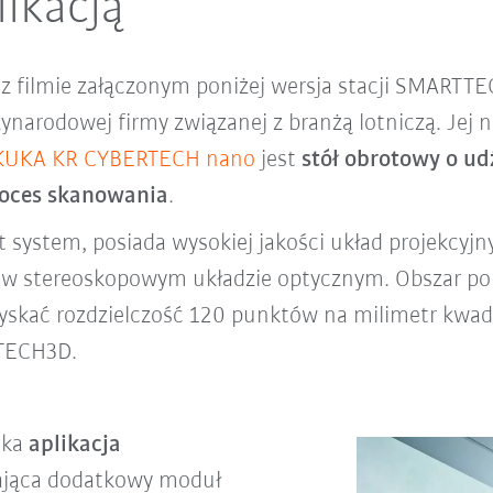
ikacją
z filmie załączonym poniżej wersja stacji SMARTT
zynarodowej firmy związanej z branżą lotniczą. Je
KUKA KR CYBERTECH nano
jest
stół obrotowy o u
proces skanowania
.
t system, posiada wysokiej jakości układ projekcyjn
e w stereoskopowym układzie optycznym. Obszar p
kać rozdzielczość 120 punktów na milimetr kwadr
TTECH3D.
ska
aplikacja
dająca dodatkowy moduł