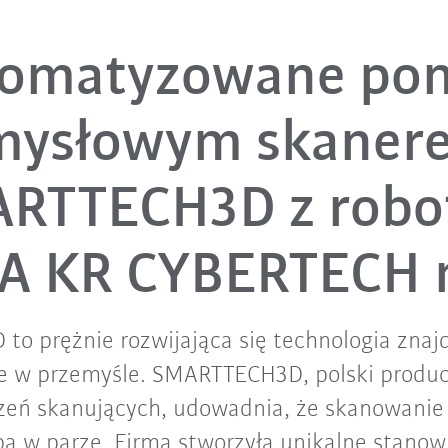
tomatyzowane pom
mysłowym skaner
RTTECH3D z rob
A KR CYBERTECH 
to prężnie rozwijająca się technologia znaj
e w przemyśle. SMARTTECH3D, polski produc
dzeń skanujących, udowadnia, że skanowanie 
bą w parze. Firma stworzyła unikalne stanowi