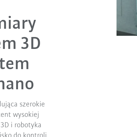
iary
em 3D
otem
nano
dująca szerokie
ent wysokiej
3D i robotyka
sko do kontroli