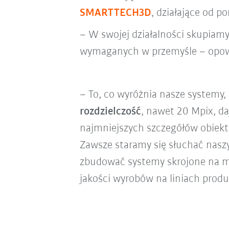
SMARTTECH3D
, działające od 
– W swojej działalności skupiam
wymaganych w przemyśle – opo
– To, co wyróżnia nasze systemy,
rozdzielczość
, nawet 20 Mpix, d
najmniejszych szczegółów obiektu
Zawsze staramy się słuchać nasz
zbudować systemy skrojone na mi
jakości wyrobów na liniach prod