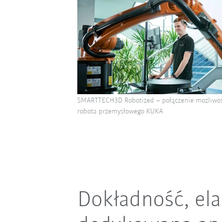
SMARTTECH3D Robotized – połączenie możliwośc
robota przemysłowego KUKA
Dokładność, ela