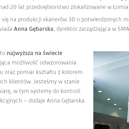
ponad 20 lat przedsiębiorstwo zlokalizowane w Łomi
y się na produkcji skanerów 3D o potwierdzonych m
wiada
Anna Gębarska
, dyrektor zarządzająca w S
 to
najwyższa na świecie
ająca możliwość odwzorowania
 oraz pomiar kształtu z kolorem.
ych klientów. Jesteśmy w stanie
arę, w tym systemy do kontroli
ukcyjnych – dodaje Anna Gębarska.