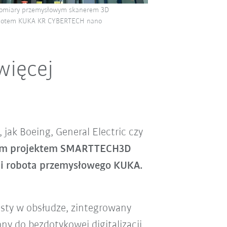
omiary przemysłowym skanerem 3D
botem KUKA KR CYBERTECH nano
więcej
 jak Boeing, General Electric czy
m projektem SMARTTECH3D
 i robota przemysłowego KUKA.
ty w obsłudze, zintegrowany
y do bezdotykowej digitalizacji