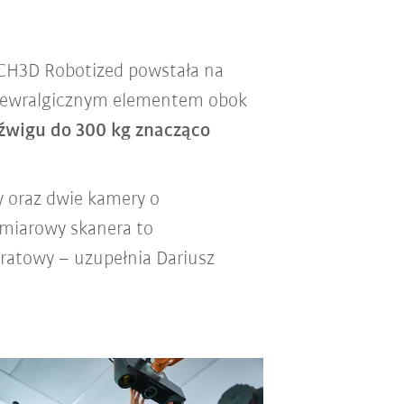
ECH3D Robotized powstała na
j newralgicznym elementem obok
dźwigu do 300 kg znacząco
y oraz dwie kamery o
omiarowy skanera to
atowy – uzupełnia Dariusz