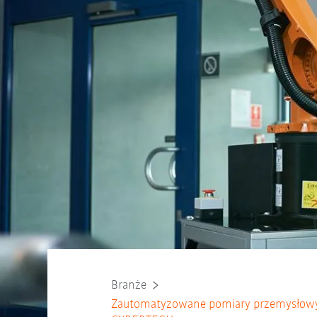
Branże
Zautomatyzowane pomiary przemysło