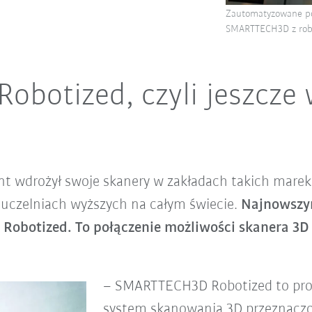
Zautomatyzowane p
SMARTTECH3D z ro
botized, czyli jeszcze 
nt wdrożył swoje skanery w zakładach takich marek,
 uczelniach wyższych na całym świecie.
Najnowszy
Robotized. To połączenie możliwości skanera 3D
– SMARTTECH3D Robotized to pros
system skanowania 3D przeznaczon