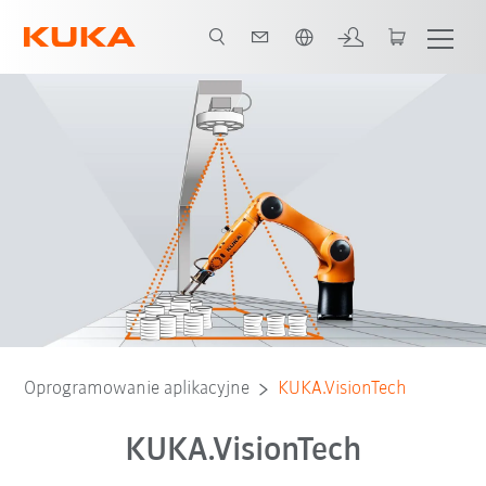
Polski / Polish
Oprogramowanie aplikacyjne
KUKA.VisionTech
KUKA.VisionTech