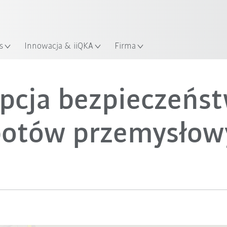
KUKA Robot Guide!
Odwiedź KUKA Robot Guide ju
s
Innowacja & iiQKA
Firma
pcja bezpieczeńst
botów przemysłow