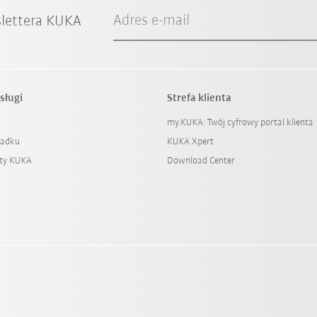
Adres e-mail
slettera KUKA
sługi
Strefa klienta
my.KUKA: Twój cyfrowy portal klienta
padku
KUKA Xpert
ty KUKA
Download Center