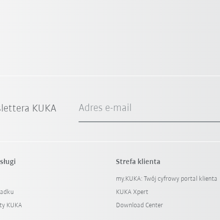
Adres e-mail
slettera KUKA
sługi
Strefa klienta
my.KUKA: Twój cyfrowy portal klienta
padku
KUKA Xpert
ty KUKA
Download Center