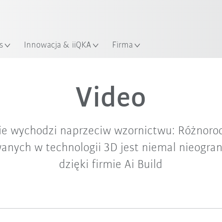
KUKA Robot Guide!
Odwiedź KUKA Robot Guide ju
s
Innowacja & iiQKA
Firma
Video
e wychodzi naprzeciw wzornictwu: Różnorod
anych w technologii 3D jest niemal nieogra
dzięki firmie Ai Build