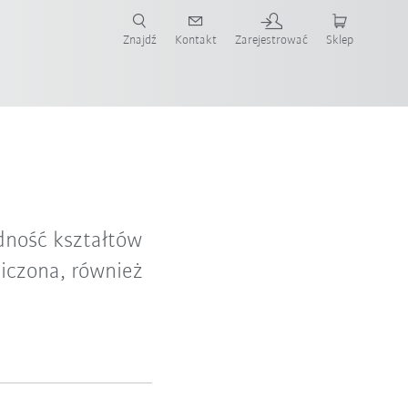
Znajdź
Kontakt
Zarejestrować
Sklep
ż teraz!
ność kształtów
niczona, również