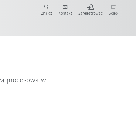
Znajdź
Kontakt
Zarejestrować
Sklep
ż teraz!
owa procesowa w