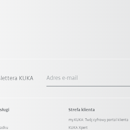
Adres e-mail
slettera KUKA
sługi
Strefa klienta
my.KUKA: Twój cyfrowy portal klienta
padku
KUKA Xpert