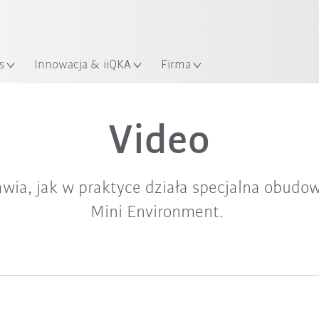
KUKA Robot Guide!
Odwiedź KUKA Robot Guide ju
s
Innowacja & iiQKA
Firma
Filmik z testem praktycznym
Video
awia, jak w praktyce działa specjalna obud
Mini Environment.