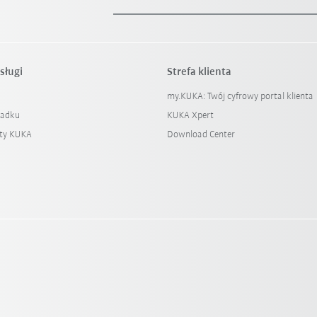
sługi
Strefa klienta
my.KUKA: Twój cyfrowy portal klienta
padku
KUKA Xpert
ty KUKA
Download Center