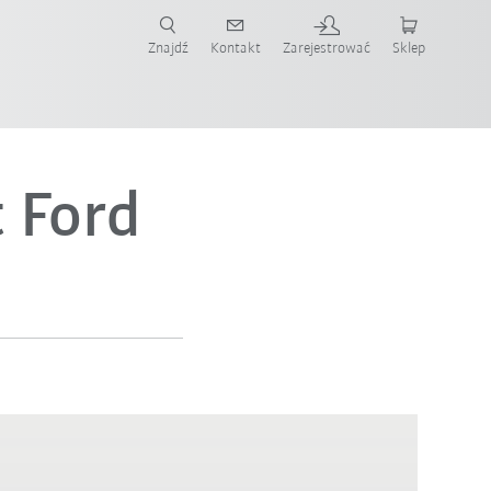
Znajdź
Kontakt
Zarejestrować
Sklep
ż teraz!
t Ford