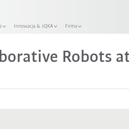
KUKA Robot Guide!
Odwiedź KUKA Robot Guide ju
s
Innowacja & iiQKA
Firma
Video
borative Robots a