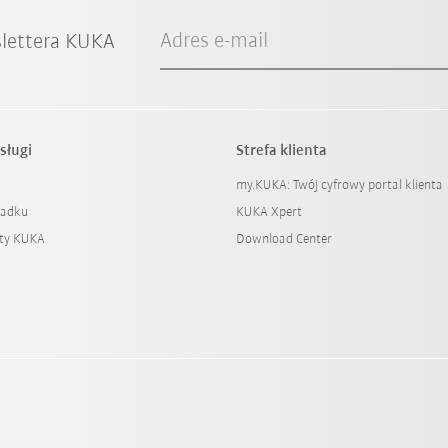
Adres e-mail
slettera KUKA
sługi
Strefa klienta
my.KUKA: Twój cyfrowy portal klienta
padku
KUKA Xpert
ty KUKA
Download Center