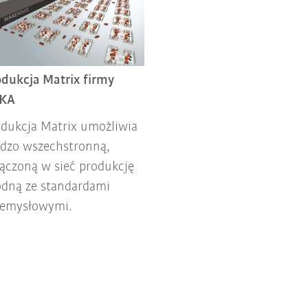
odukcja Matrix firmy
KA
odukcja Matrix umożliwia
rdzo wszechstronną,
ączoną w sieć produkcję
odną ze standardami
zemysłowymi.