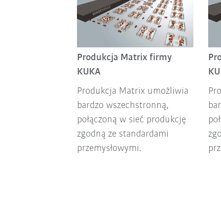
Produkcja Matrix firmy
Pr
KUKA
KU
Produkcja Matrix umożliwia
Pr
bardzo wszechstronną,
ba
połączoną w sieć produkcję
poł
zgodną ze standardami
zg
przemysłowymi.
pr