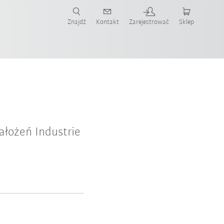
Znajdź
Kontakt
Zarejestrować
Sklep
ż teraz!
ałożeń Industrie