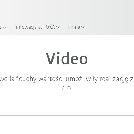
KUKA Robot Guide!
Odwiedź KUKA Robot Guide ju
s
Innowacja & iiQKA
Firma
Video
wo łańcuchy wartości umożliwiły realizację z
4.0.