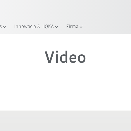
KUKA Robot Guide!
Odwiedź KUKA Robot Guide ju
s
Innowacja & iiQKA
Firma
Wideo
Video