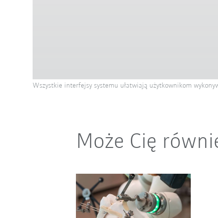
Wszystkie interfejsy systemu ułatwiają użytkownikom wykonyw
Może Cię równi