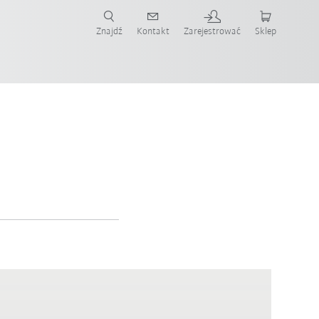
Znajdź
Kontakt
Zarejestrować
Sklep
ż teraz!