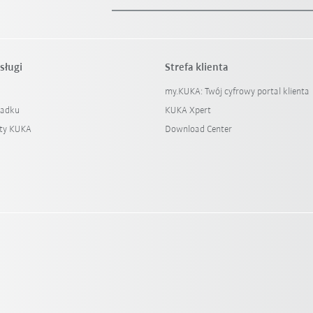
sługi
Strefa klienta
my.KUKA: Twój cyfrowy portal klienta
padku
KUKA Xpert
ty KUKA
Download Center