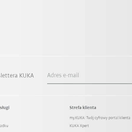
Adres e-mail
slettera KUKA
sługi
Strefa klienta
my.KUKA: Twój cyfrowy portal klienta
padku
KUKA Xpert