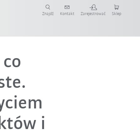
Znajdź
Kontakt
Zarejestrować
Sklep
ż teraz!
 co
ste.
życiem
któw i