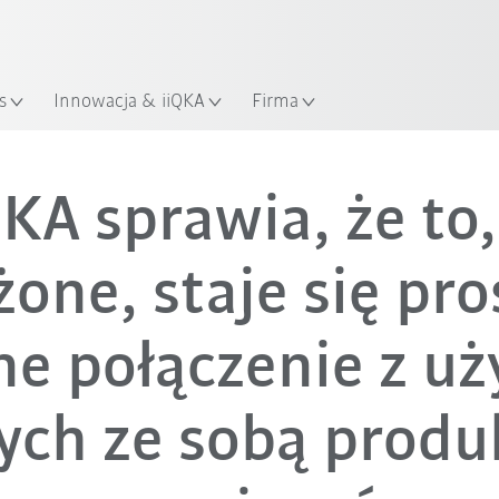
KUKA Robot Guide!
Odwiedź KUKA Robot Guide ju
s
Innowacja & iiQKA
Firma
QKA sprawia, że to,
żone, staje się pro
ne połączenie z u
ych ze sobą produ