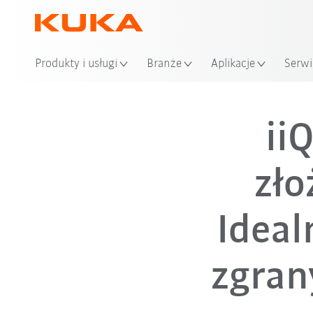
Produkty i usługi
Branże
Aplikacje
Serwi
ii
zło
Ideal
zgran