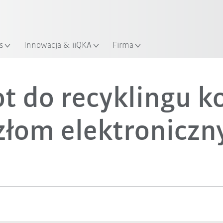
KUKA Robot Guide!
Odwiedź KUKA Robot Guide ju
s
Innowacja & iiQKA
Firma
Przykłady
t do recyklingu k
złom elektroniczn