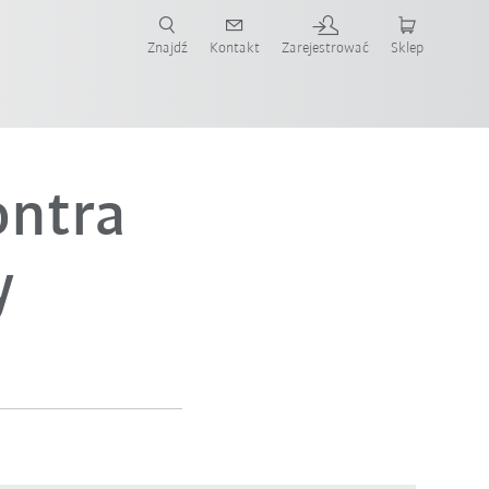
Znajdź
Kontakt
Zarejestrować
Sklep
ż teraz!
ontra
y