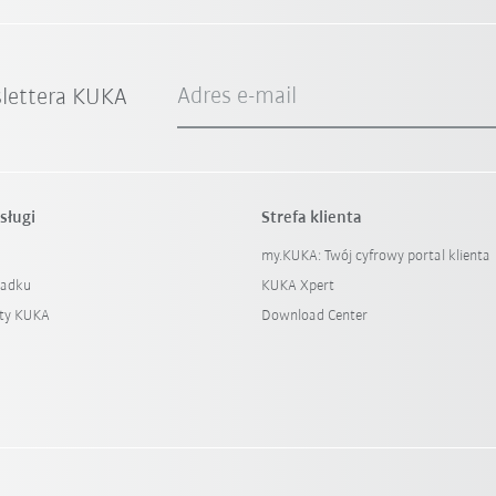
Adres e-mail
slettera KUKA
sługi
Strefa klienta
my.KUKA: Twój cyfrowy portal klienta
padku
KUKA Xpert
ty KUKA
Download Center