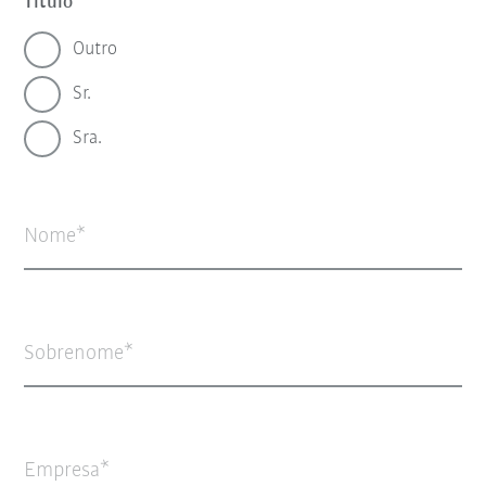
Título
Outro
Sr.
Sra.
Nome
Sobrenome
Empresa