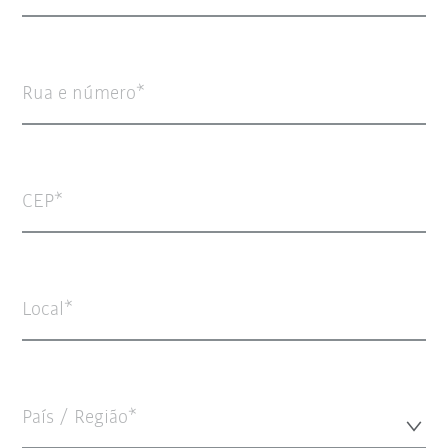
Rua e número
CEP
Local
País / Região*