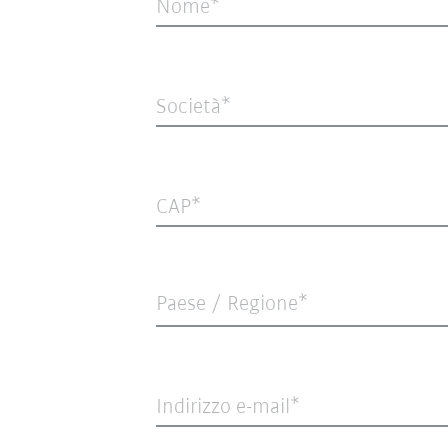
Nome
Società
CAP
Paese / Regione*
Indirizzo e-mail