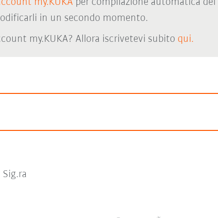
account my.KUKA
per compilazione automatica del 
odificarli in un secondo momento.
count my.KUKA? Allora iscrivetevi subito
qui.
Sig.ra