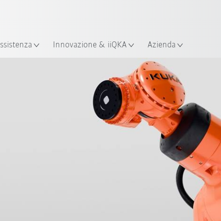
Italiano / Italian
izione
ssistenza
Innovazione & iiQKA
Azienda