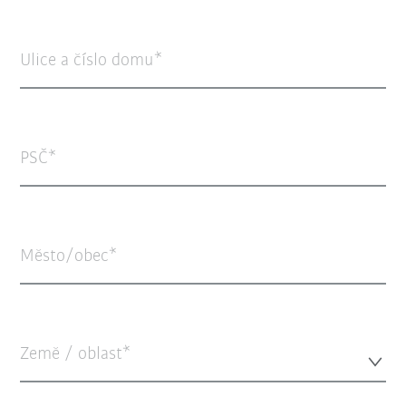
Ulice a číslo domu
PSČ
Město/obec
Země / oblast*