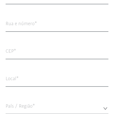
Rua e número
CEP
Local
País / Região*