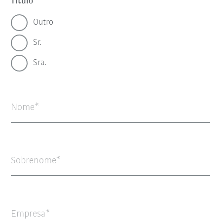
Título
Outro
Sr.
Sra.
Nome
Sobrenome
Empresa