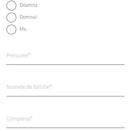
Doamna
Domnul
Mx.
Prenume
Numele de familie
Compania