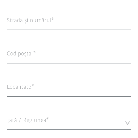
Strada şi numărul
Cod poștal
Localitate
Țară / Regiunea*