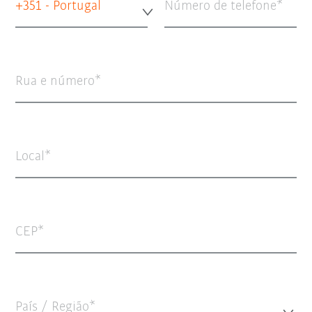
+351 - Portugal
Número de telefone
Rua e número
Local
CEP
País / Região*