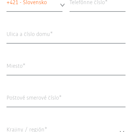
+421 - Slovensko
Telefónne číslo
Ulica a číslo domu
Miesto
Poštové smerové číslo
Krajiny / región*