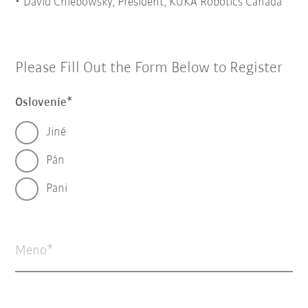
David Chlebowsky, President, KUKA Robotics Canada
Please Fill Out the Form Below to Register
Oslovenie
Jiné
Pán
Pani
Meno