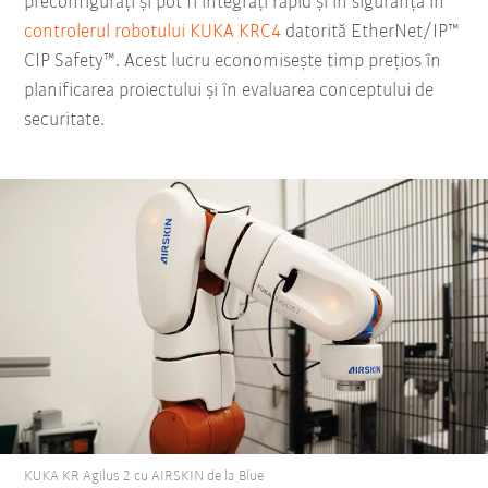
preconfigurați și pot fi integrați rapid și în siguranță în
controlerul robotului KUKA KRC4
datorită EtherNet/IP™
CIP Safety™. Acest lucru economisește timp prețios în
planificarea proiectului și în evaluarea conceptului de
securitate.
KUKA KR Agilus 2 cu AIRSKIN de la Blue