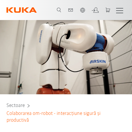
Română / Romanian
Toți partenerii de sistem
Sectoare
Colaborarea om-robot - interacțiune sigură și
productivă