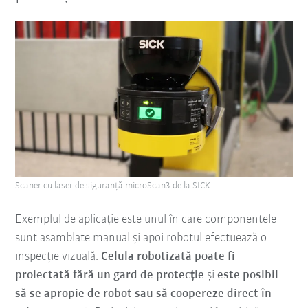
Scaner cu laser de siguranță microScan3 de la SICK
Exemplul de aplicație este unul în care componentele
sunt asamblate manual și apoi robotul efectuează o
inspecție vizuală.
Celula robotizată poate fi
proiectată fără un gard de protecție
și
este posibil
să se apropie de robot sau să coopereze direct în