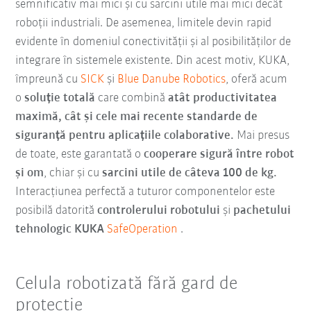
semnificativ mai mici și cu sarcini utile mai mici decât
roboții industriali. De asemenea, limitele devin rapid
evidente în domeniul conectivității și al posibilităților de
integrare în sistemele existente. Din acest motiv, KUKA,
împreună cu
SICK
și
Blue Danube Robotics
, oferă acum
o
soluție totală
care combină
atât productivitatea
maximă, cât și cele mai recente standarde de
siguranță pentru aplicațiile colaborative.
Mai presus
de toate, este garantată o
cooperare sigură între robot
și om
, chiar și cu
sarcini utile de câteva 100 de kg.
Interacțiunea perfectă a tuturor componentelor este
posibilă datorită
controlerului robotului
și
pachetului
tehnologic KUKA
SafeOperation
.
Celula robotizată fără gard de
protecție