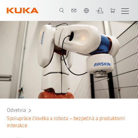
Slovenčina / Slovak
Všichni systémoví partneři
Odvetvia
Spolupráce člověka a robota – bezpečná a produktivní
interakce