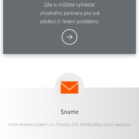
Zde si můžete vyhledat
vhodného partnera pro své
odvětví či řešení problému.
$name
KUKA Robotics Czech s.r.o., Prazska 239, 250 66 Zdiby, Ceská republika