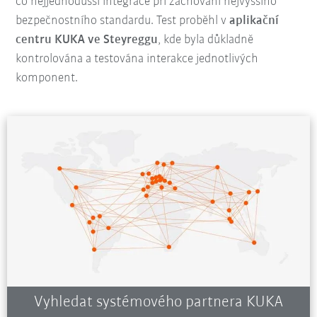
co nejjednodušší integrace při zachování nejvyššího
bezpečnostního standardu. Test proběhl v
aplikační
centru KUKA ve Steyreggu
, kde byla důkladně
kontrolována a testována interakce jednotlivých
komponent.
Vyhledat systémového partnera KUKA