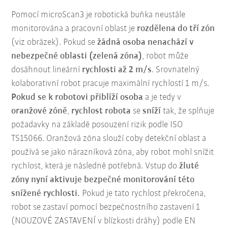
Pomocí microScan3 je robotická buňka neustále
monitorována a pracovní oblast je
rozdělena do tří zón
(viz obrázek). Pokud se
žádná osoba nenachází v
nebezpečné oblasti (zelená zóna)
, robot může
dosáhnout lineární
rychlosti až 2 m/s
. Srovnatelný
kolaborativní robot pracuje maximální rychlostí 1 m/s.
Pokud se k robotovi přiblíží osoba
a je tedy v
oranžové zóně
,
rychlost robota
se
sníží
tak, že splňuje
požadavky na základě posouzení rizik podle ISO
TS15066. Oranžová zóna slouží coby detekční oblast a
používá se jako nárazníková zóna, aby robot mohl snížit
rychlost, která je následně potřebná. Vstup do
žluté
zóny nyní aktivuje bezpečné monitorování této
snížené rychlosti.
Pokud je tato rychlost překročena,
robot se zastaví pomocí bezpečnostního zastavení 1
(NOUZOVÉ ZASTAVENÍ v blízkosti dráhy) podle EN