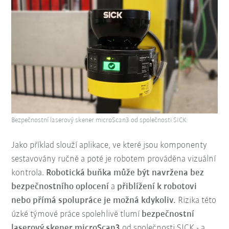
Bezpečnostní laserový skener microScan3 od společnosti SICK
Jako příklad slouží aplikace, ve které jsou komponenty
sestavovány ručně a poté je robotem prováděna vizuální
kontrola.
Robotická buňka může být navržena bez
bezpečnostního oplocení
a
přiblížení k robotovi
nebo přímá spolupráce je možná kdykoliv.
Rizika této
úzké týmové práce spolehlivě tlumí
bezpečnostní
laserový skener microScan3
od společnosti SICK - a