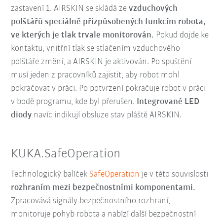
zastavení 1. AIRSKIN se skládá ze
vzduchových
polštářů speciálně přizpůsobených funkcím robota,
ve kterých je tlak trvale monitorován.
Pokud dojde ke
kontaktu, vnitřní tlak se stlačením vzduchového
polštáře změní, a AIRSKIN je aktivován. Po spuštění
musí jeden z pracovníků zajistit, aby robot mohl
pokračovat v práci. Po potvrzení pokračuje robot v práci
v bodě programu, kde byl přerušen.
Integrované LED
diody
navíc indikují obsluze stav pláště AIRSKIN.
KUKA.SafeOperation
Technologický balíček
SafeOperation
je v této souvislosti
rozhraním mezi bezpečnostními komponentami.
Zpracovává signály bezpečnostního rozhraní,
monitoruje pohyb robota a nabízí další bezpečnostní