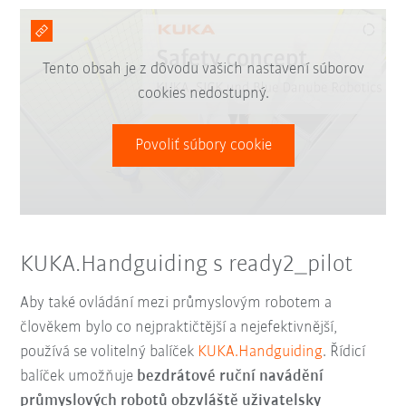
Tento obsah je z dôvodu vašich nastavení súborov
cookies nedostupný.
Povoliť súbory cookie
KUKA.Handguiding s ready2_pilot
Aby také ovládání mezi průmyslovým robotem a
člověkem bylo co nejpraktičtější a nejefektivnější,
používá se volitelný balíček
KUKA.Handguiding
. Řídicí
balíček umožňuje
bezdrátové ruční navádění
průmyslových robotů obzvláště uživatelsky