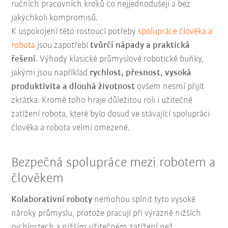
ručních pracovních kroků co nejjednodušeji a bez
jakýchkoli kompromisů.
K uspokojení této rostoucí potřeby
spolupráce člověka a
robota
jsou zapotřebí
tvůrčí nápady a praktická
řešení
. Výhody klasické průmyslové robotické buňky,
jakými jsou například
rychlost, přesnost, vysoká
produktivita a dlouhá životnost
ovšem nesmí přijít
zkrátka. Kromě toho hraje důležitou roli i užitečné
zatížení robota, které bylo dosud ve stávající spolupráci
člověka a robota velmi omezené.
Bezpečná spolupráce mezi robotem a
člověkem
Kolaborativní roboty
nemohou splnit tyto vysoké
nároky průmyslu, protože pracují při výrazně nižších
rychlostech a nižším užitečném zatížení než