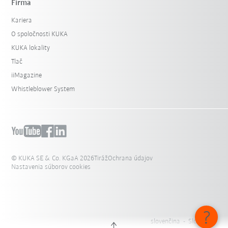
Firma
Kariera
O spoločnosti KUKA
KUKA lokality
Tlač
iiMagazine
Whistleblower System
© KUKA SE & Co. KGaA 2026
Tiráž
Ochrana údajov
Nastavenia súborov cookies
slovenčina - Slovensko