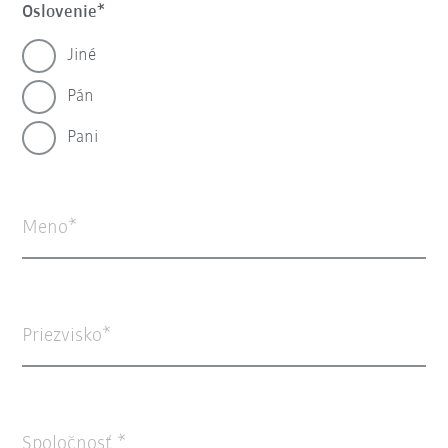
Oslovenie
Jiné
Pán
Pani
Meno
Priezvisko
Spoločnosť