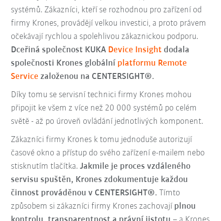
systémů. Zákazníci, kteří se rozhodnou pro zařízení od
firmy Krones, provádějí velkou investici, a proto právem
očekávají rychlou a spolehlivou zákaznickou podporu.
Dceřiná společnost KUKA
Device Insight
dodala
společnosti Krones globální
platformu Remote
Service
založenou na CENTERSIGHT®.
Díky tomu se servisní technici firmy Krones mohou
připojit ke všem z více než 20 000 systémů po celém
světě - až po úroveň ovládání jednotlivých komponent.
Zákazníci firmy Krones k tomu jednoduše autorizují
časové okno a přístup do svého zařízení e-mailem nebo
stisknutím tlačítka.
Jakmile je proces vzdáleného
servisu spuštěn, Krones zdokumentuje každou
činnost prováděnou v CENTERSIGHT®.
Tímto
způsobem si zákazníci firmy Krones zachovají
plnou
kontrolu, transparentnost a právní jistotu
– a Krones