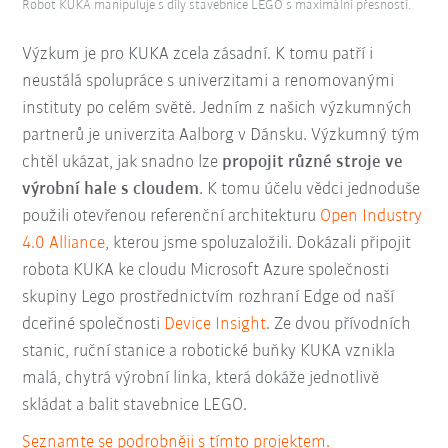
Robot KUKA manipuluje s díly stavebnice LEGO s maximální přesností.
Výzkum je pro KUKA zcela zásadní. K tomu patří i
neustálá spolupráce s univerzitami a renomovanými
instituty po celém světě. Jedním z našich výzkumných
partnerů je univerzita Aalborg v Dánsku. Výzkumný tým
chtěl ukázat, jak snadno lze
propojit různé stroje ve
výrobní hale s cloudem
. K tomu účelu vědci jednoduše
použili otevřenou referenční architekturu
Open Industry
4.0 Alliance
, kterou jsme spoluzaložili. Dokázali připojit
robota KUKA ke cloudu Microsoft Azure společnosti
skupiny Lego prostřednictvím rozhraní Edge od naší
dceřiné společnosti
Device Insight
. Ze dvou přívodních
stanic, ruční stanice a robotické buňky KUKA vznikla
malá, chytrá výrobní linka, která dokáže jednotlivě
skládat a balit stavebnice LEGO.
Seznamte se podrobněji s tímto projektem.