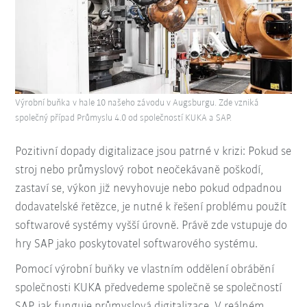
Výrobní buňka v hale 10 našeho závodu v Augsburgu. Zde vzniká
společný případ Průmyslu 4.0 od společností KUKA a SAP.
Pozitivní dopady digitalizace jsou patrné v krizi: Pokud se
stroj nebo průmyslový robot neočekávaně poškodí,
zastaví se, výkon již nevyhovuje nebo pokud odpadnou
dodavatelské řetězce, je nutné k řešení problému použít
softwarové systémy vyšší úrovně. Právě zde vstupuje do
hry SAP jako poskytovatel softwarového systému.
Pomocí výrobní buňky ve vlastním oddělení obrábění
společnosti KUKA předvedeme společně se společností
SAP, jak funguje průmyslová digitalizace. V reálném