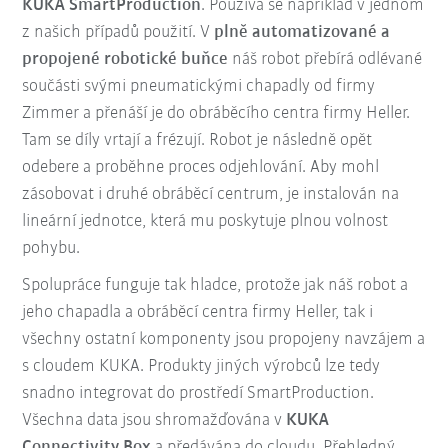
KUKA SmartProduction
. Používá se například v jednom
z našich případů použití. V
plně automatizované a
propojené robotické buňce
náš robot přebírá odlévané
součásti svými pneumatickými chapadly od firmy
Zimmer a přenáší je do obráběcího centra firmy Heller.
Tam se díly vrtají a frézují. Robot je následně opět
odebere a proběhne proces odjehlování. Aby mohl
zásobovat i druhé obráběcí centrum, je instalován na
lineární jednotce, která mu poskytuje plnou volnost
pohybu.
Spolupráce funguje tak hladce, protože jak náš robot a
jeho chapadla a obráběcí centra firmy Heller, tak i
všechny ostatní komponenty jsou propojeny navzájem a
s cloudem KUKA. Produkty jiných výrobců lze tedy
snadno integrovat do prostředí SmartProduction.
Všechna data jsou shromažďována v
KUKA
Connectivity Box
a předávána do cloudu. Přehledný