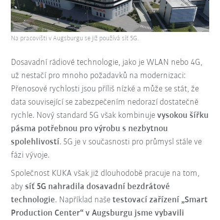
Na pracovišti v Augsburgu se již používá síť 5G.
Dosavadní rádiové technologie, jako je WLAN nebo 4G,
už nestačí pro mnoho požadavků na modernizaci:
Přenosové rychlosti jsou příliš nízké a může se stát, že
data související se zabezpečením nedorazí dostatečně
rychle. Nový standard 5G však kombinuje
vysokou šířku
pásma potřebnou pro výrobu s nezbytnou
spolehlivostí
. 5G je v současnosti pro průmysl stále ve
fázi vývoje.
Společnost KUKA však již dlouhodobě pracuje na tom,
aby
síť 5G nahradila dosavadní bezdrátové
technologie
. Například naše
testovací zařízení „Smart
Production Center“ v Augsburgu jsme vybavili