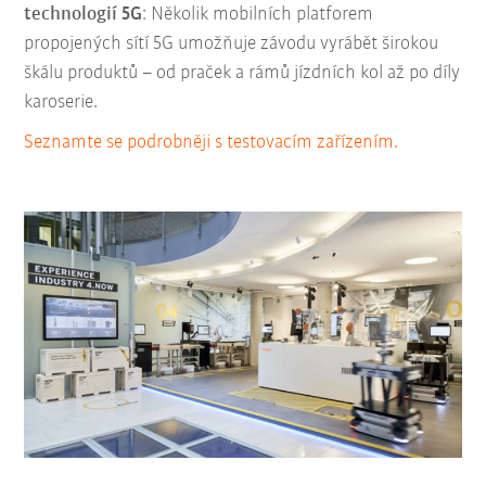
technologií 5G
: Několik mobilních platforem
propojených sítí 5G umožňuje závodu vyrábět širokou
škálu produktů – od praček a rámů jízdních kol až po díly
karoserie.
Seznamte se podrobněji s testovacím zařízením.