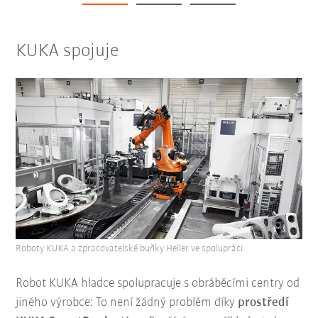
KUKA spojuje
Roboty KUKA a zpracovatelské buňky Heller ve spolupráci.
Robot KUKA hladce spolupracuje s obráběcími centry od
jiného výrobce: To není žádný problém díky
prostředí