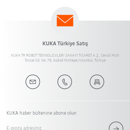
KUKA Türkiye Satış
KUKA TR ROBOT TEKNOLOJILERI SANAYI TICARET A.Ş , Cevizli Mah
Tansel Cd. No.:76, 34846 Maltepe/Istanbul, Türkiye
KUKA haber bültenine abone olun
E-posta adresiniz