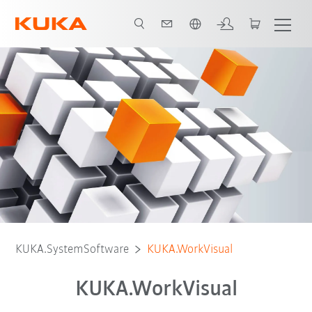
Türkçe / Turkish
İndirmek için ücretsiz yazılım
KUKA.SystemSoftware
KUKA.WorkVisual
KUKA.WorkVisual