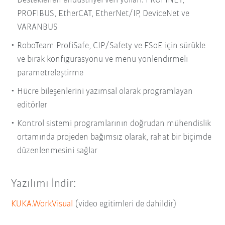
Desteklenen endüstriyel veri yolları: PROFINET,
PROFIBUS, EtherCAT, EtherNet/IP, DeviceNet ve
VARANBUS
RoboTeam ProfiSafe, CIP/Safety ve FSoE için sürükle
ve bırak konfigürasyonu ve menü yönlendirmeli
parametreleştirme
Hücre bileşenlerini yazımsal olarak programlayan
editörler
Kontrol sistemi programlarının doğrudan mühendislik
ortamında projeden bağımsız olarak, rahat bir biçimde
düzenlenmesini sağlar
Yazılımı İndir:
KUKA.WorkVisual
(video egitimleri de dahildir)