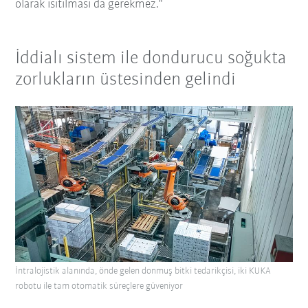
olarak ısıtılması da gerekmez."
İddialı sistem ile dondurucu soğukta
zorlukların üstesinden gelindi
İntralojistik alanında, önde gelen donmuş bitki tedarikçisi, iki KUKA
robotu ile tam otomatik süreçlere güveniyor