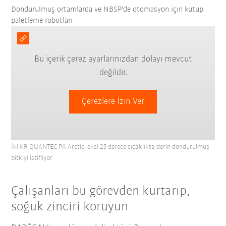
Dondurulmuş ortamlarda ve NBSP'de otomasyon için kutup
paletleme robotları
Bu içerik çerez ayarlarınızdan dolayı mevcut
değildir.
Çerezlere İzin Ver
İki KR QUANTEC PA Arctic, eksi 25 derece sıcaklıkta derin dondurulmuş
bitkiyi istifliyor
Çalışanları bu görevden kurtarıp,
soğuk zinciri koruyun