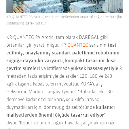
KR QUANTEC PA Arctic, enerji maliyetlerinden tasarruf sağlar. Mekaniğin
ısıtılmasına gerek yoktur.
KR QUANTEC PA Arctic, tam olarak DARÉGAL gibi
ortamlar için yaratılmıştır.
KR QUANTEC
serisinin
test
edilmiş, onaylanmış standart paletleme robotunun
soğuğa dayanıklı varyantı
,
k
ompakt tasarımı
,
kısa
çevrim süreleri
ve istiflemede
yüksek hassasiyetiyle
3
metreden fazla erişimiyle de etkiler. 120, 180 ve 240
kg'lık taşıma kapasiteleri mevcuttur. KUKA'da İş
Geliştirme Müdürü Tanguy Lyvinec."Robotlar, eksi 30
dereceye kadar özel bir koruyucu kılıfa ihtiyaç
duymadıkları için, donmuş gıda sektöründe
kullanıcı
maliyetlerden önemli ölçüde tasarruf ediyor
",
diyor. "Robot kolunun soğuk havada çalışmak için özel