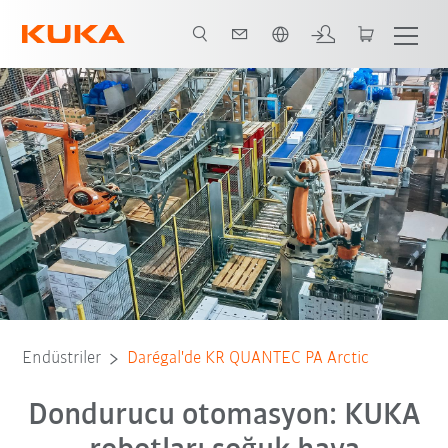
Türkçe / Turkish
Solution
Video
Software
Tüm sistem ortakları
Endüstriler
Darégal'de KR QUANTEC PA Arctic
Dondurucu otomasyon: KUKA