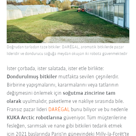
Doğrudan tarladan taze bitkiler: DARÉGAL, aromatik bitkilerde pazar
lideridir ve dondurucu soğuğa meydan okuyan iki robota güvenmektedir
İster çorbada, ister salatada, ister etle birlikte:
Dondurulmuş bitkiler
mutfakta sevilen çeşnilerdir.
Birbirine yapışmalarını, kararmalarını veya tatlarının
değişmesini önlemek için
soğutma zincirine tam
olarak
uyulmalıdır, paketleme ve nakliye sırasında bile.
Fransız pazar lideri
DARÉGAL
bunu biliyor ve bu nedenle
KUKA Arctic robotlarına
güveniyor. Tüm müşterilerine
fesleğen, sarımsak ve nane gibi bitkileri tedarik etmek
için 2021 başlarında Paris'in güneyindeki Milly-la-Forêt'te