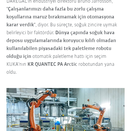
DARÉGAL'in endüstriyel direktörü Bruno Jarrosson,
"
Çalışanlarımızı daha fazla bu zorlu çalışma
koşullarına maruz bırakmamak için otomasyona
karar verdik
", diyor. Bu süreçte, soğuk zincire uymak
belirleyici bir faktördür.
Dünya çapında soğuk hava
deposu uygulamalarında koruyucu kılıfı olmadan
kullanılabilen piyasadaki tek paletleme robotu
olduğu için
otomatik paletleme hattı için seçim
KUKA'nın
KR QUANTEC PA Arctic
robotundan yana
oldu.