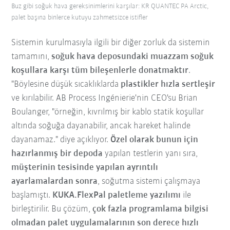
Buz gibi soğuk hava gereksinimlerini karşılar: KR QUANTEC PA Arctic,
palet başına binlerce kutuyu zahmetsizce istifler
Sistemin kurulmasıyla ilgili bir diğer zorluk da sistemin
tamamını,
soğuk hava
deposundaki muazzam soğuk
koşullara karşı tüm bileşenlerle donatmaktır
.
"Böylesine düşük sıcaklıklarda
plastikler hızla sertleşir
ve kırılabilir. AB Process Ingénierie'nin CEO'su Brian
Boulanger, "örneğin, kıvrılmış bir kablo statik koşullar
altında soğuğa dayanabilir, ancak hareket halinde
dayanamaz." diye açıklıyor.
Özel olarak bunun için
hazırlanmış bir depoda
yapılan testlerin yanı sıra,
müşterinin tesisinde yapılan ayrıntılı
ayarlamalardan sonra
, soğutma sistemi çalışmaya
başlamıştı.
KUKA.FlexPal
paletleme yazılımı
ile
birleştirilir. Bu çözüm,
çok fazla programlama bilgisi
olmadan palet uygulamalarının son derece hızlı