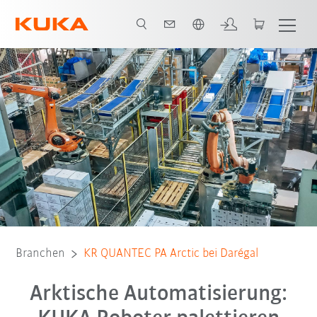
Englisch / English
Video
Software
Kontakt
E-Book
Alle System Partner
Branchen
KR QUANTEC PA Arctic bei Darégal
Arktische Automatisierung: