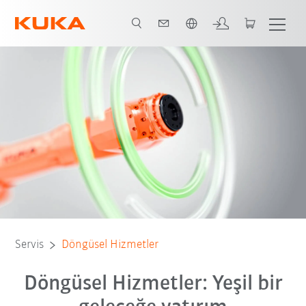
Türkçe / Turkish
Döngüsel Hizmetler
my.KUKA Marketplace
İletişim
Servis
Döngüsel Hizmetler
Döngüsel Hizmetler: Yeşil bir