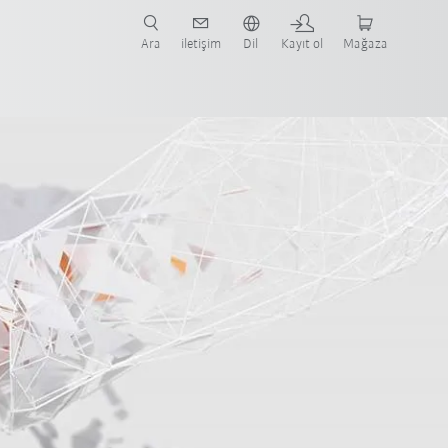
nüze ve ilgili uygulamaya yönelik vaka çalışmaları ve robotları bulun.
şlayın.
Ara
iletişim
Dil
Kayıt ol
Mağaza