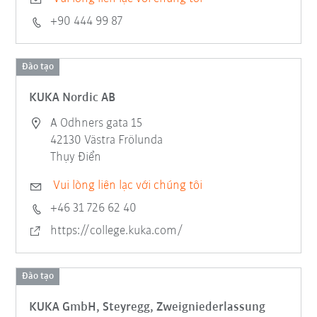
+90 444 99 87
Đào tạo
KUKA Nordic AB
A Odhners gata 15
42130 Västra Frölunda
Thụy Điển
Vui lòng liên lạc với chúng tôi
+46 31 726 62 40
https://college.kuka.com/
Đào tạo
KUKA GmbH, Steyregg, Zweigniederlassung