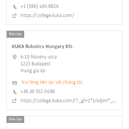
+1 (586) 465-8826
https://college.kuka.com/
Đào tạo
KUKA Robotics Hungary Kft.
6-10 Növény utca
1223 Budapest
Hung gia lợi
Vui lòng liên lạc với chúng tôi
+36 30 552 0498
https://college.kuka.com//?_gl=1*1rkdjml*_gcl_au*MTIxMzUzNzU2OS4xNzU2NzE5Mzk4
Đào tạo