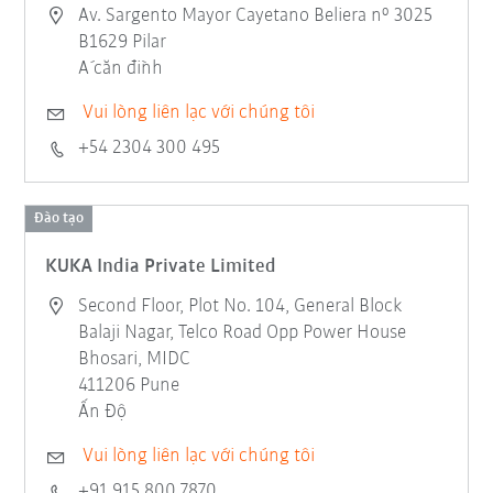
Av. Sargento Mayor Cayetano Beliera nº 3025
B1629 Pilar
Á căn đình
Vui lòng liên lạc với chúng tôi
+54 2304 300 495
Đào tạo
KUKA India Private Limited
Second Floor, Plot No. 104, General Block
Balaji Nagar, Telco Road Opp Power House
Bhosari, MIDC
411206 Pune
Ấn Độ
Vui lòng liên lạc với chúng tôi
+91 915 800 7870