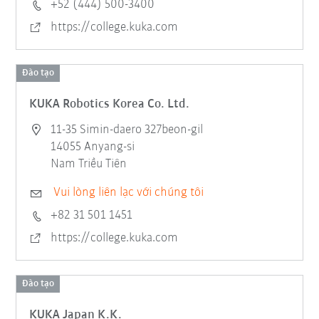
+52 (444) 500-3400
https://college.kuka.com
Đào tạo
KUKA Robotics Korea Co. Ltd.
11-35 Simin-daero 327beon-gil
14055 Anyang-si
Nam Triều Tiên
Vui lòng liên lạc với chúng tôi
+82 31 501 1451
https://college.kuka.com
Đào tạo
KUKA Japan K.K.