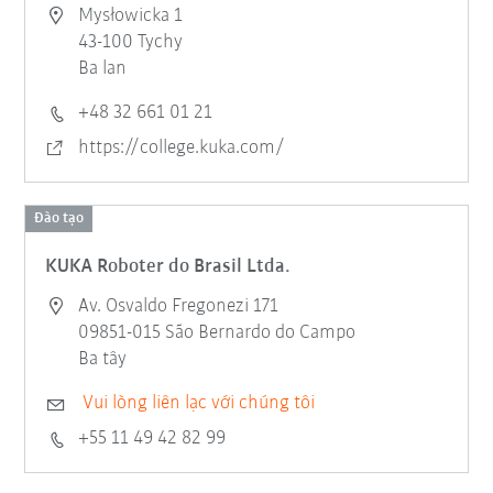
Mysłowicka 1
43-100 Tychy
Ba lan
+48 32 661 01 21
https://college.kuka.com/
Đào tạo
KUKA Roboter do Brasil Ltda.
Av. Osvaldo Fregonezi 171
09851-015 São Bernardo do Campo
Ba tây
Vui lòng liên lạc với chúng tôi
+55 11 49 42 82 99