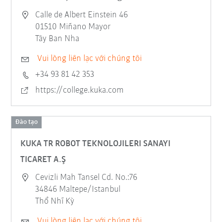
Calle de Albert Einstein 46
01510 Miñano Mayor
Tây Ban Nha
Vui lòng liên lạc với chúng tôi
+34 93 81 42 353
https://college.kuka.com
Đào tạo
KUKA TR ROBOT TEKNOLOJILERI SANAYI
TICARET A.Ş
Cevizli Mah Tansel Cd. No.:76
34846 Maltepe/Istanbul
Thổ Nhĩ Kỳ
Vui lòng liên lạc với chúng tôi