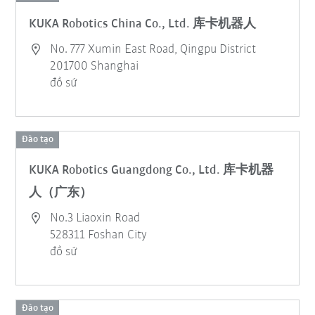
KUKA Robotics China Co., Ltd. 库卡机器人
No. 777 Xumin East Road, Qingpu District
201700 Shanghai
đồ sứ
Đào tạo
KUKA Robotics Guangdong Co., Ltd. 库卡机器
人（广东）
No.3 Liaoxin Road
528311 Foshan City
đồ sứ
Đào tạo